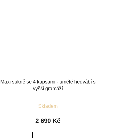
Maxi sukně se 4 kapsami - umělé hedvábí s
vyšší gramáží
Průměrné
Skladem
hodnocení
produktu
2 690 Kč
je
4,6