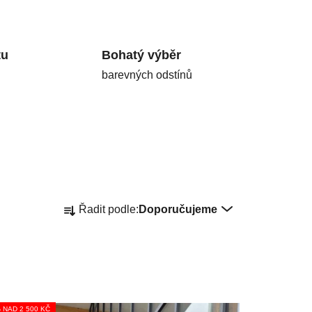
tu
Bohatý výběr
barevných odstínů
Ř
Řadit podle:
Doporučujeme
a
z
e
n
í
p
% NAD 2 500 KČ