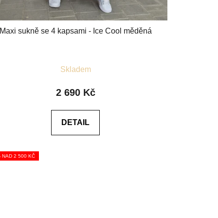
Maxi sukně se 4 kapsami - Ice Cool měděná
Průměrné
Skladem
hodnocení
produktu
2 690 Kč
je
4,4
DETAIL
z
5
hvězdiček.
% NAD 2 500 KČ