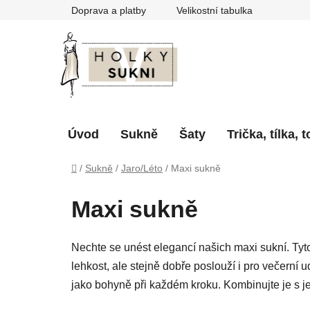
Přejít
Doprava a platby
Velikostní tabulka
na
obsah
Úvod
Sukně
Šaty
Trička, tílka, 
Domů
/
Sukně
/
Jaro/Léto
/
Maxi sukně
Maxi sukně
Nechte se unést elegancí našich maxi sukní. Tyto 
lehkost, ale stejně dobře poslouží i pro večerní u
jako bohyně při každém kroku. Kombinujte je s je