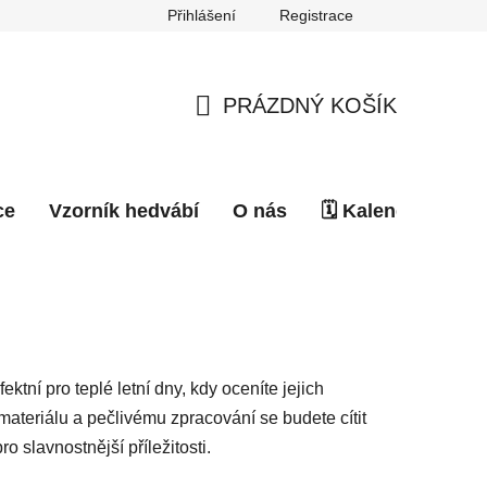
Přihlášení
Registrace
PRÁZDNÝ KOŠÍK
NÁKUPNÍ
KOŠÍK
ce
Vzorník hedvábí
O nás
🗓️ Kalendář akcí
tní pro teplé letní dny, kdy oceníte jejich
 materiálu a pečlivému zpracování se budete cítit
 slavnostnější příležitosti.