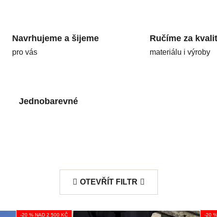
Navrhujeme a šijeme
Ručíme za kvali
pro vás
materiálu i výroby
Jednobarevné
OTEVŘÍT FILTR
-20 % NAD 2 500 KČ
-20 