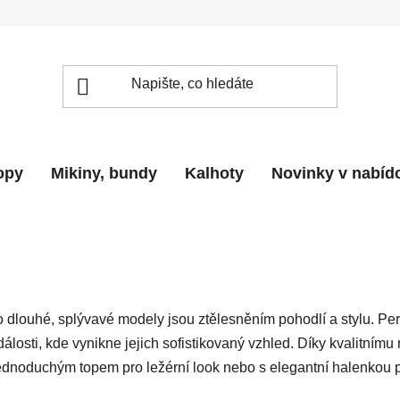
topy
Mikiny, bundy
Kalhoty
Novinky v nabíd
dlouhé, splývavé modely jsou ztělesněním pohodlí a stylu. Perfek
dálosti, kde vynikne jejich sofistikovaný vzhled. Díky kvalitnímu
dnoduchým topem pro ležérní look nebo s elegantní halenkou pro