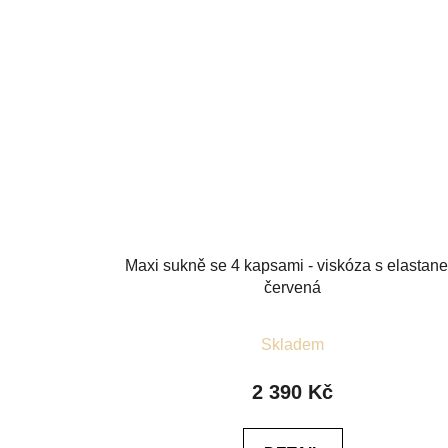
Maxi sukně se 4 kapsami - viskóza s elastan
červená
Průměrné
Skladem
hodnocení
produktu
2 390 Kč
je
4,5