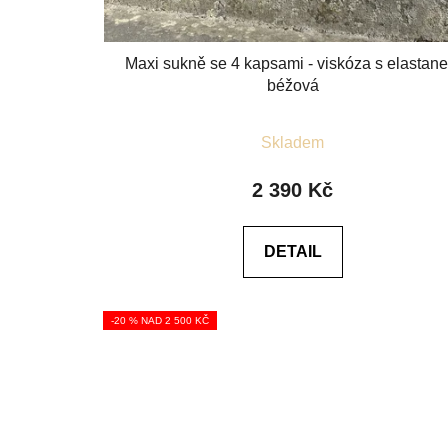
Maxi sukně se 4 kapsami - viskóza s elastan
béžová
Průměrné
Skladem
hodnocení
produktu
2 390 Kč
je
5,0
DETAIL
z
5
hvězdiček.
-20 % NAD 2 500 KČ