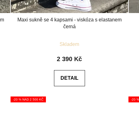
em
Maxi sukně se 4 kapsami - viskóza s elastanem
černá
Průměrné
Skladem
hodnocení
produktu
2 390 Kč
je
5,0
DETAIL
z
5
hvězdiček.
-20 % NAD 2 500 KČ
-20 