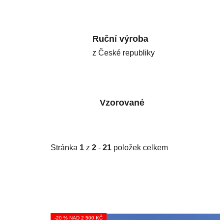
Ruční výroba
z České republiky
Vzorované
Stránka
1
z
2
-
21
položek celkem
V
-20 % NAD 2 500 KČ