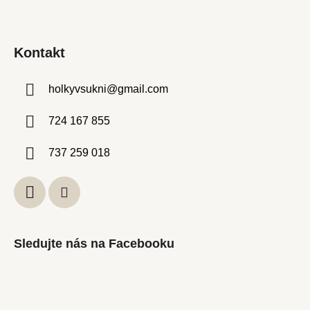
Kontakt
holkyvsukni
@
gmail.com
724 167 855
737 259 018
Sledujte nás na Facebooku