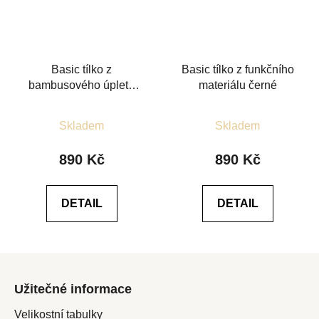
Basic tílko z
Basic tílko z funkčního
bambusového úpletu
materiálu černé
červené
Průměrné
Průměrné
Skladem
Skladem
hodnocení
hodnocení
produktu
produktu
890 Kč
890 Kč
je
je
5,0
4,6
DETAIL
DETAIL
z
z
5
5
hvězdiček.
hvězdiček.
Z
á
Užitečné informace
p
a
Velikostní tabulky