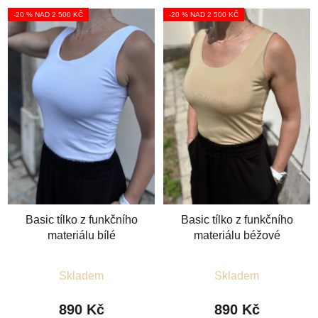
-20 % NAD 2 500 KČ
-20 % NAD 2 500 KČ
Basic tílko z funkčního
Basic tílko z funkčního
materiálu bílé
materiálu béžové
Průměrné
Průměrné
Skladem
Skladem
hodnocení
hodnocení
produktu
produktu
890 Kč
890 Kč