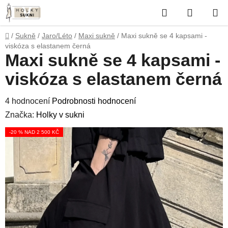
Přejít
Hledat
NÁKUP
na
obsah
KOŠÍK
Domů
/
Sukně
/
Jaro/Léto
/
Maxi sukně
/
Maxi sukně se 4 kapsami -
viskóza s elastanem černá
Maxi sukně se 4 kapsami -
viskóza s elastanem černá
Průměrné
4 hodnocení
Podrobnosti hodnocení
hodnocení
Značka:
Holky v sukni
produktu
-20 % NAD 2 500 KČ
je
5,0
z
5
hvězdiček.