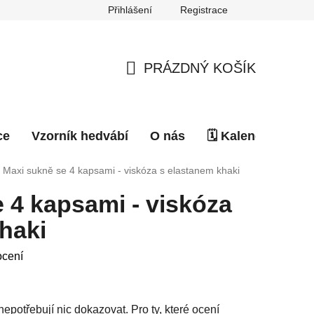
Přihlášení
Registrace
PRÁZDNÝ KOŠÍK
NÁKUPNÍ
KOŠÍK
ce
Vzorník hedvábí
O nás
🗓️ Kalendář akcí
Maxi sukně se 4 kapsami - viskóza s elastanem khaki
 4 kapsami - viskóza
haki
ocení
 nepotřebují nic dokazovat. Pro ty, které ocení