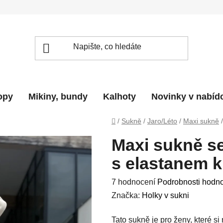
topy
Mikiny, bundy
Kalhoty
Novinky v nabíd
Domů
/
Sukně
/
Jaro/Léto
/
Maxi sukně
/
Maxi sukně se
s elastanem k
Průměrné
7 hodnocení
Podrobnosti hodn
hodnocení
Značka:
Holky v sukni
produktu
Tato sukně je pro ženy, které si
je