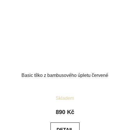
Basic tílko z bambusového úpletu červené
Průměrné
Skladem
hodnocení
produktu
890 Kč
je
5,0
DETAIL