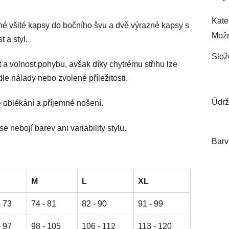
Kate
é všité kapsy do bočního švu a dvě výrazné kapsy s
Možn
 a styl.
Slož
 a volnost pohybu, avšak díky chytrému střihu lze
e nálady nebo zvolené příležitosti.
Údr
 oblékání a příjemné nošení.
e nebojí barev ani variability stylu.
Barv
M
L
XL
- 73
74 - 81
82 - 90
91 - 99
- 97
98 - 105
106 - 112
113 - 120