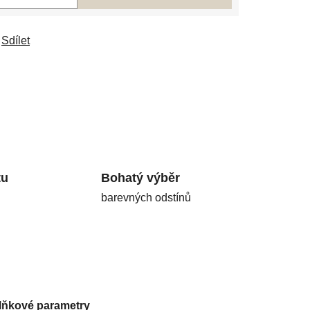
Sdílet
tu
Bohatý výběr
barevných odstínů
lňkové parametry