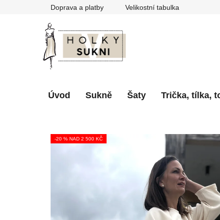
Přejít
Doprava a platby
Velikostní tabulka
na
obsah
Úvod
Sukně
Šaty
Trička, tílka, 
-20 % NAD 2 500 KČ