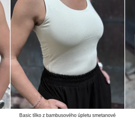
Basic tílko z bambusového úpletu smetanové
Průměrné