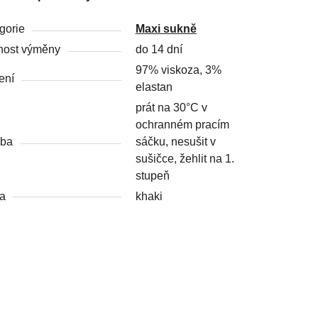
gorie
Maxi sukně
ost výměny
do 14 dní
97% viskoza, 3%
ení
elastan
prát na 30°C v
ochranném pracím
žba
sáčku, nesušit v
sušičce, žehlit na 1.
stupeň
a
khaki