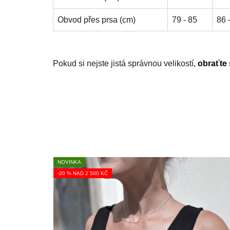
Obvod přes prsa (cm)
79 - 85
86 
Pokud si nejste jistá správnou velikostí,
obraťte
NOVINKA
-20 % NAD 2 500 KČ