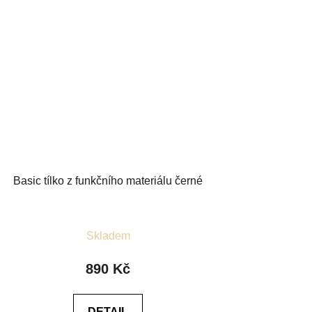
Basic tílko z funkčního materiálu černé
Průměrné
Skladem
hodnocení
produktu
890 Kč
je
4,6
DETAIL