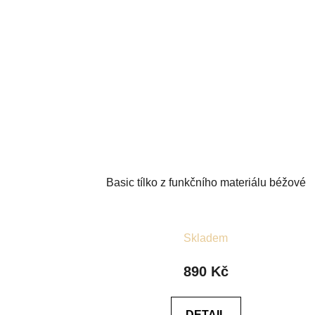
Basic tílko z funkčního materiálu béžové
Průměrné
Skladem
hodnocení
produktu
890 Kč
je
5,0
DETAIL