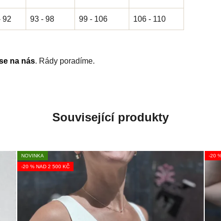
- 92
93 - 98
99 - 106
106 - 110
 se na nás
. Rády poradíme.
Související produkty
NOVINKA
-20 
-20 % NAD 2 500 KČ