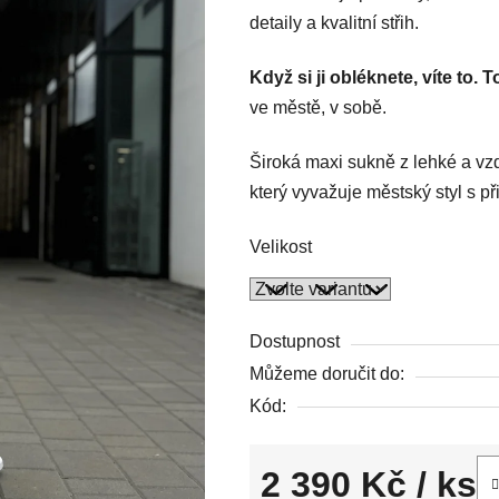
detaily a kvalitní střih.
4,7
z
Když si ji obléknete, víte to. T
5
ve městě, v sobě.
hvězdiček.
Široká maxi sukně z lehké a vz
který vyvažuje městský styl s př
Velikost
Dostupnost
Můžeme doručit do:
Kód:
2 390 Kč
/ ks