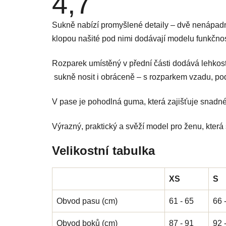
4,7
hodnocení
produktu
je
Sukně nabízí promyšlené detaily – dvě nenápadn
4,7
z
klopou našité pod nimi dodávají modelu funkčnost
5
hvězdiček.
Rozparek umístěný v přední části dodává lehkost
sukně nosit i obráceně – s rozparkem vzadu, podl
V pase je pohodlná guma, která zajišťuje snadné
Výrazný, praktický a svěží model pro ženu, která s
Velikostní tabulka
XS
S
Obvod pasu (cm)
61 - 65
66 
Obvod boků (cm)
87 - 91
92 