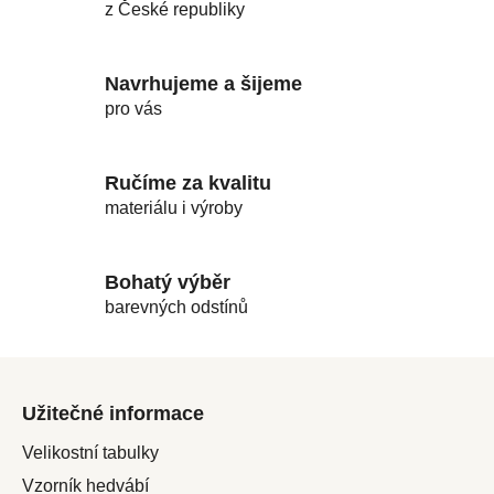
c
z České republiky
í
p
r
Navrhujeme a šijeme
v
pro vás
k
y
v
Ručíme za kvalitu
ý
materiálu i výroby
p
i
s
Bohatý výběr
u
barevných odstínů
Z
á
Užitečné informace
p
a
Velikostní tabulky
t
Vzorník hedvábí