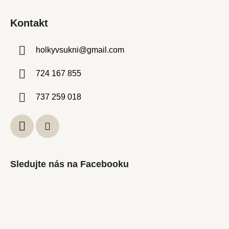
Kontakt
holkyvsukni
@
gmail.com
724 167 855
737 259 018
Sledujte nás na Facebooku