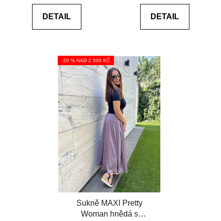
5,0
5,0
DETAIL
DETAIL
z
z
5
5
hvězdiček.
hvězdiček.
-20 % NAD 2 500 KČ
Sukně MAXI Pretty
Woman hnědá s