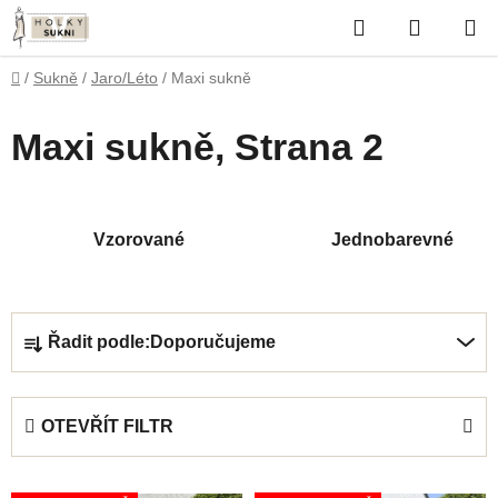
Přejít
Hledat
NÁKUP
na
obsah
KOŠÍK
Domů
/
Sukně
/
Jaro/Léto
/
Maxi sukně
Maxi sukně
, Strana 2
Vzorované
Jednobarevné
Ř
Řadit podle:
Doporučujeme
a
z
e
OTEVŘÍT FILTR
n
í
V