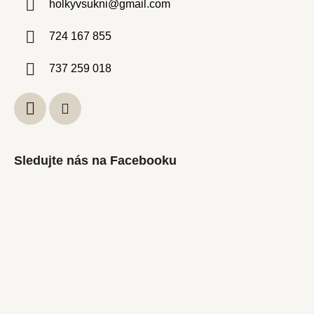
holkyvsukni
@
gmail.com
724 167 855
737 259 018
Sledujte nás na Facebooku