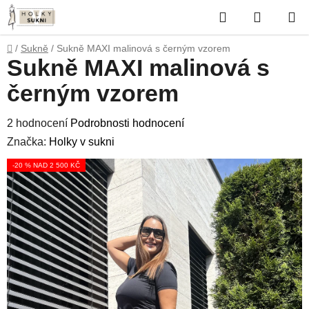
Přejít
Hledat
NÁKUP
na
obsah
KOŠÍK
Domů
/
Sukně
/
Sukně MAXI malinová s černým vzorem
Sukně MAXI malinová s
černým vzorem
Průměrné
2 hodnocení
Podrobnosti hodnocení
hodnocení
Značka:
Holky v sukni
produktu
-20 % NAD 2 500 KČ
je
5,0
z
5
hvězdiček.