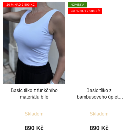
-20 % NAD 2 500 KČ
NOVINKA
-20 % NAD 2 500 KČ
Basic tílko z funkčního
Basic tílko z
materiálu bílé
bambusového úpletu
smetanové
Průměrné
Průměrné
Skladem
Skladem
hodnocení
hodnocení
produktu
produktu
890 Kč
890 Kč
je
je