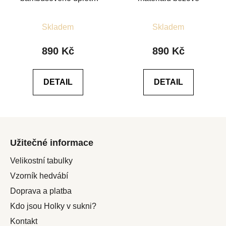
červené
Průměrné
Průměrné
Skladem
Skladem
hodnocení
hodnocení
produktu
produktu
890 Kč
890 Kč
je
je
5,0
5,0
DETAIL
DETAIL
z
z
5
5
hvězdiček.
hvězdiček.
Z
á
Užitečné informace
p
a
Velikostní tabulky
t
Vzorník hedvábí
í
Doprava a platba
Kdo jsou Holky v sukni?
Kontakt