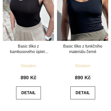
Basic tílko z
Basic tílko z funkčního
bambusového úpletu
materiálu černé
černé
Průměrné
Průměrné
Skladem
Skladem
hodnocení
hodnocení
produktu
produktu
890 Kč
890 Kč
je
je
5,0
4,6
DETAIL
DETAIL
z
z
5
5
hvězdiček.
hvězdiček.