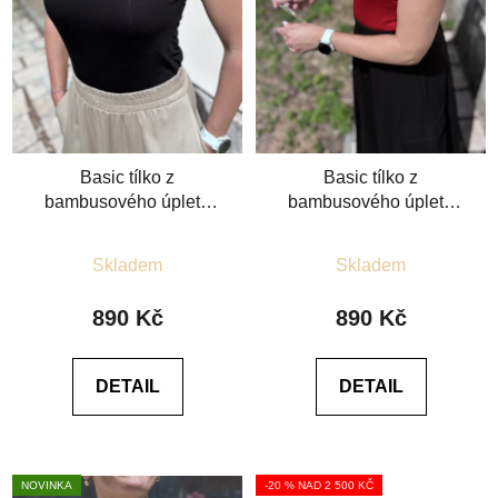
Basic tílko z
Basic tílko z
bambusového úpletu
bambusového úpletu
černé
červené
Průměrné
Průměrné
Skladem
Skladem
hodnocení
hodnocení
produktu
produktu
890 Kč
890 Kč
je
je
5,0
5,0
DETAIL
DETAIL
z
z
5
5
hvězdiček.
hvězdiček.
NOVINKA
-20 % NAD 2 500 KČ