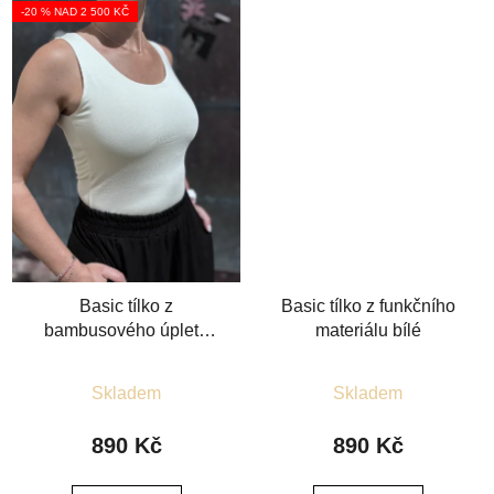
-20 % NAD 2 500 KČ
Basic tílko z
Basic tílko z funkčního
bambusového úpletu
materiálu bílé
smetanové
Průměrné
Průměrné
Skladem
Skladem
hodnocení
hodnocení
produktu
produktu
890 Kč
890 Kč
je
je
5,0
5,0