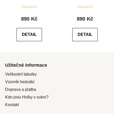
Průměrné
Průměrné
Skladem
Skladem
hodnocení
hodnocení
produktu
produktu
890 Kč
890 Kč
je
je
5,0
4,6
DETAIL
DETAIL
z
z
5
5
hvězdiček.
hvězdiček.
Z
á
Užitečné informace
p
a
Velikostní tabulky
t
Vzorník hedvábí
í
Doprava a platba
Kdo jsou Holky v sukni?
Kontakt