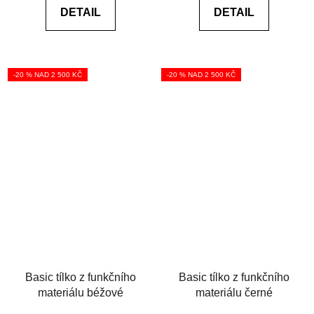
DETAIL
DETAIL
z
z
5
5
hvězdiček.
hvězdiček.
-20 % NAD 2 500 KČ
-20 % NAD 2 500 KČ
Basic tílko z funkčního
Basic tílko z funkčního
materiálu béžové
materiálu černé