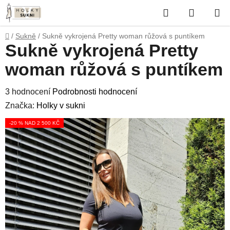
Přejít
Hledat
NÁKUP
na
obsah
KOŠÍK
Domů
/
Sukně
/
Sukně vykrojená Pretty woman růžová s puntíkem
Sukně vykrojená Pretty
woman růžová s puntíkem
Průměrné
3 hodnocení
Podrobnosti hodnocení
hodnocení
Značka:
Holky v sukni
produktu
-20 % NAD 2 500 KČ
je
5,0
z
5
hvězdiček.