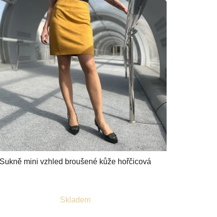
Sukně mini vzhled broušené kůže hořčicová
Průměrné
Skladem
hodnocení