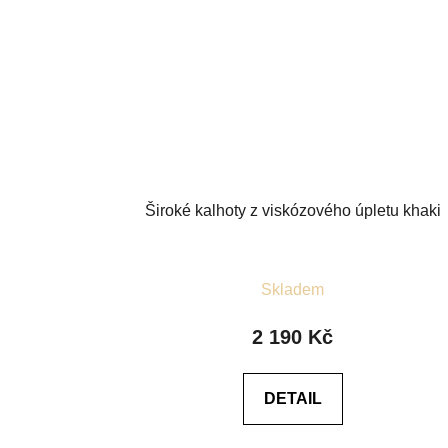
Široké kalhoty z viskózového úpletu khaki
Průměrné
Skladem
hodnocení
produktu
2 190 Kč
je
4,2
DETAIL
z
5