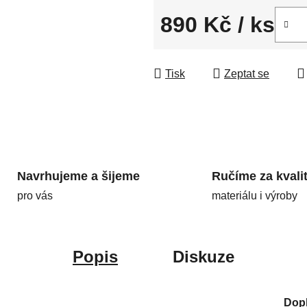
890 Kč
/ ks
Měrná cena:
Tisk
Zeptat se
Navrhujeme a šijeme
Ručíme za kvali
pro vás
materiálu i výroby
Popis
Diskuze
Dop