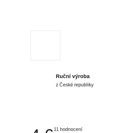
Ruční výroba
z České republiky
Průměrné
11 hodnocení