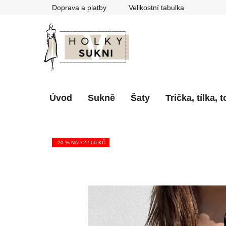
Přejít
Doprava a platby
Velikostní tabulka
na
obsah
Úvod
Sukně
Šaty
Trička, tílka, 
-20 % NAD 2 500 KČ