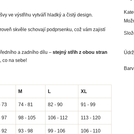
Kate
švy ve výstřihu vytváří hladký a čistý design.
Možn
roveň skvěle schovají podprsenku, což vám zajistí
Slož
ředního a zadního dílu –
stejný střih z obou stran
Údr
 co na sebe!
Barv
M
L
XL
- 73
74 - 81
82 - 90
91 - 99
- 97
98 - 105
106 - 112
113 - 120
- 92
93 - 98
99 - 106
106 - 110