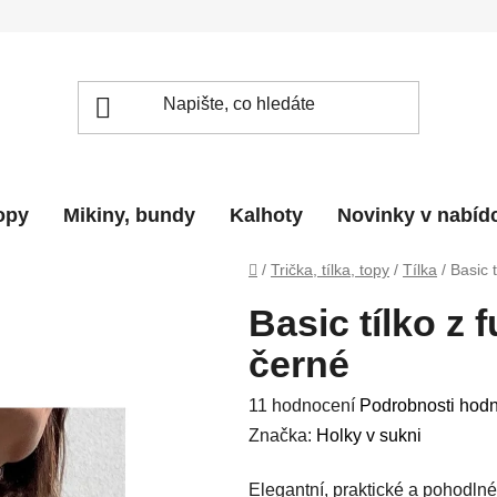
topy
Mikiny, bundy
Kalhoty
Novinky v nabíd
Domů
/
Trička, tílka, topy
/
Tílka
/
Basic 
Basic tílko z 
černé
Průměrné
11 hodnocení
Podrobnosti hod
hodnocení
Značka:
Holky v sukni
produktu
Elegantní, praktické a pohodln
je