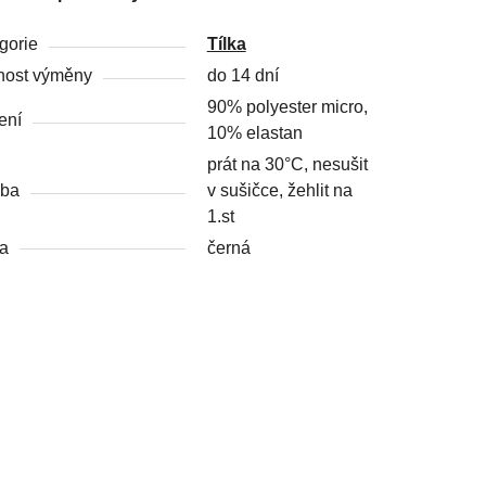
gorie
Tílka
ost výměny
do 14 dní
90% polyester micro,
ení
10% elastan
prát na 30°C, nesušit
žba
v sušičce, žehlit na
1.st
a
černá