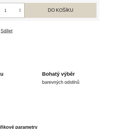
DO KOŠÍKU
Sdílet
tu
Bohatý výběr
barevných odstínů
lňkové parametry