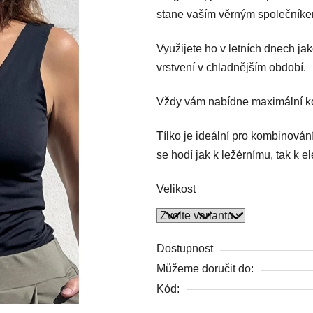
stane vaším věrným společníkem
4,6
z
Využijete ho v letních dnech j
5
vrstvení v chladnějším období.
hvězdiček.
Vždy vám nabídne maximální kom
Tílko je ideální pro kombinován
se hodí jak k ležérnímu, tak k e
Velikost
Dostupnost
Můžeme doručit do:
Kód: