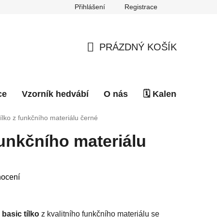
Přihlášení
Registrace
PRÁZDNÝ KOŠÍK
NÁKUPNÍ
KOŠÍK
ce
Vzorník hedvábí
O nás
🗓️ Kalendář akcí
tílko z funkčního materiálu černé
funkčního materiálu
nocení
é
basic tílko
z kvalitního funkčního materiálu se