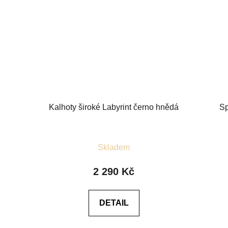
Kalhoty široké Labyrint černo hnědá
Sp
Průměrné
Skladem
hodnocení
produktu
2 290 Kč
je
5,0
DETAIL
z
5