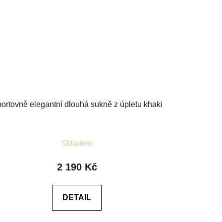
ortovně elegantní dlouhá sukně z úpletu khaki
Průměrné
Skladem
hodnocení
produktu
2 190 Kč
je
4,3
DETAIL
z
5