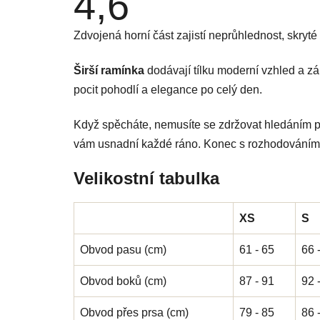
4,6
hodnocení
produktu
je
Zdvojená horní část zajistí neprůhlednost, skryté 
4,6
z
5
Širší ramínka
hvězdiček.
dodávají tílku moderní vzhled a zá
pocit pohodlí a elegance po celý den.
Když spěcháte, nemusíte se zdržovat hledáním p
vám usnadní každé ráno. Konec s rozhodováním,
Velikostní tabulka
XS
S
Obvod pasu (cm)
61 - 65
66 
Obvod boků (cm)
87 - 91
92 
Obvod přes prsa (cm)
79 - 85
86 