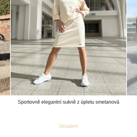
Sportovně elegantní sukně z úpletu smetanová
Průměrné
Skladem
hodnocení