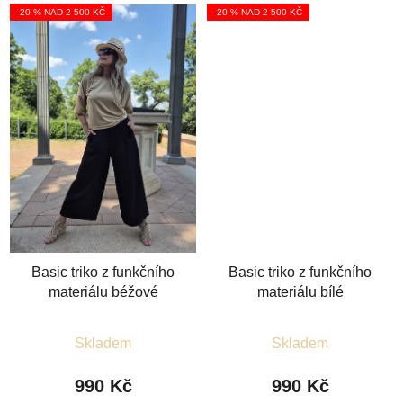
-20 % NAD 2 500 KČ
-20 % NAD 2 500 KČ
Basic triko z funkčního
Basic triko z funkčního
materiálu béžové
materiálu bílé
Průměrné
Průměrné
Skladem
Skladem
hodnocení
hodnocení
produktu
produktu
990 Kč
990 Kč
je
je