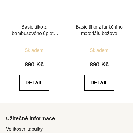
Basic tílko z
Basic tílko z funkčního
bambusového úpletu
materiálu béžové
smetanové
Průměrné
Průměrné
Skladem
Skladem
hodnocení
hodnocení
produktu
produktu
890 Kč
890 Kč
je
je
5,0
5,0
DETAIL
DETAIL
z
z
5
5
hvězdiček.
hvězdiček.
Z
á
Užitečné informace
p
a
Velikostní tabulky