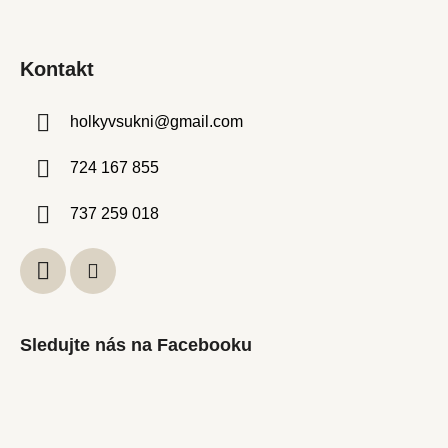
Kontakt
holkyvsukni
@
gmail.com
724 167 855
737 259 018
Sledujte nás na Facebooku