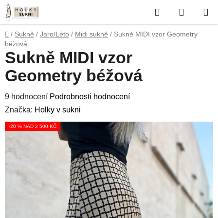
Přejít
Hledat
NÁKUP
na
obsah
KOŠÍK
Domů
/
Sukně
/
Jaro/Léto
/
Midi sukně
/
Sukně MIDI vzor Geometry
béžová
Sukně MIDI vzor
Geometry béžová
Průměrné
9 hodnocení
Podrobnosti hodnocení
hodnocení
Značka:
Holky v sukni
produktu
-20 % NAD 2 500 KČ
je
4,8
z
5
hvězdiček.