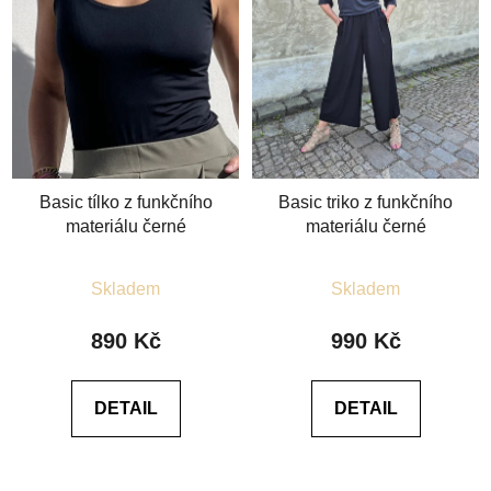
Basic tílko z funkčního
Basic triko z funkčního
materiálu černé
materiálu černé
Průměrné
Průměrné
Skladem
Skladem
hodnocení
hodnocení
produktu
produktu
890 Kč
990 Kč
je
je
4,6
5,0
DETAIL
DETAIL
z
z
5
5
hvězdiček.
hvězdiček.