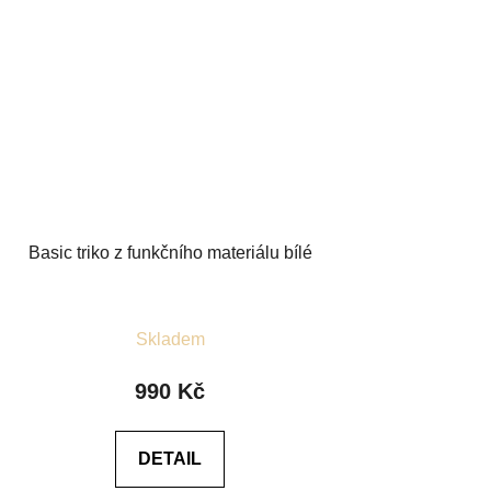
Basic triko z funkčního materiálu bílé
Průměrné
Skladem
hodnocení
produktu
990 Kč
je
4,5
DETAIL
z