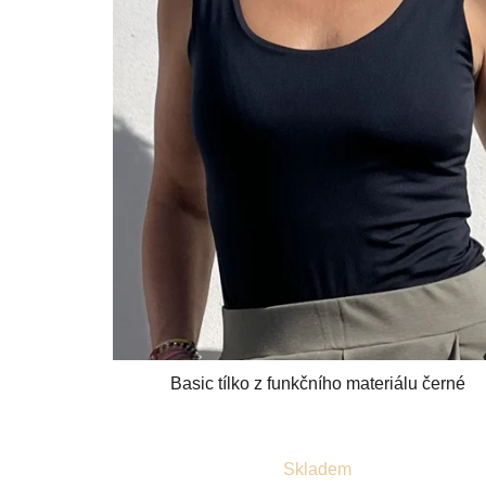
Basic tílko z funkčního materiálu černé
Průměrné
Skladem
hodnocení