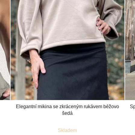
Elegantní mikina se zkráceným rukávem béžovo
Sp
šedá
Průměrné
Skladem
hodnocení