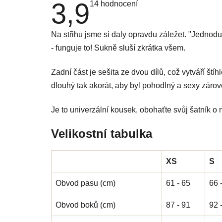
3,9
Průměrné
14 hodnocení
hodnocení
produktu
je
Na střihu jsme si daly opravdu záležet. "Jednod
3,9
z
- funguje to! Sukně sluší zkrátka všem.
5
hvězdiček.
Zadní část je sešita ze dvou dílů, což vytváří štíh
dlouhý tak akorát, aby byl pohodlný a sexy zárov
Je to univerzální kousek, obohaťte svůj šatník o 
Velikostní tabulka
XS
S
Obvod pasu (cm)
61 - 65
66 
Obvod boků (cm)
87 - 91
92 