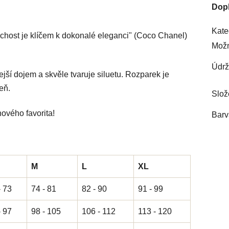
Dop
Kate
uchost je klíčem k dokonalé eleganci" (Coco Chanel)
Možn
Údr
lejší dojem a skvěle tvaruje siluetu. Rozparek je
eň.
Slož
nového favorita!
Barv
M
L
XL
- 73
74 - 81
82 - 90
91 - 99
- 97
98 - 105
106 - 112
113 - 120