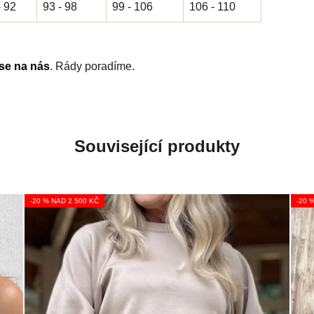
- 92
93 - 98
99 - 106
106 - 110
 se na nás
. Rády poradíme.
Související produkty
-20 % NAD 2 500 KČ
-20 