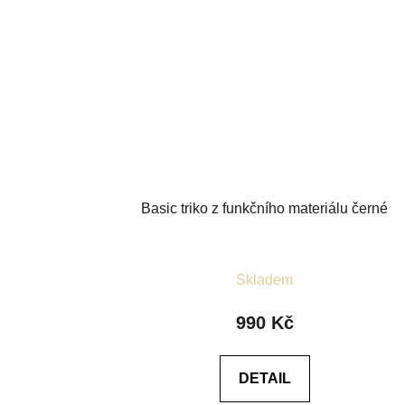
Basic triko z funkčního materiálu černé
Průměrné
Skladem
hodnocení
produktu
990 Kč
je
5,0
DETAIL
z