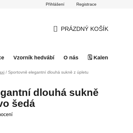
Přihlášení
Registrace
PRÁZDNÝ KOŠÍK
NÁKUPNÍ
KOŠÍK
ce
Vzorník hedvábí
O nás
🗓️ Kalendář akcí
xi
/
Sportovně elegantní dlouhá sukně z úpletu
egantní dlouhá sukně
vo šedá
nocení