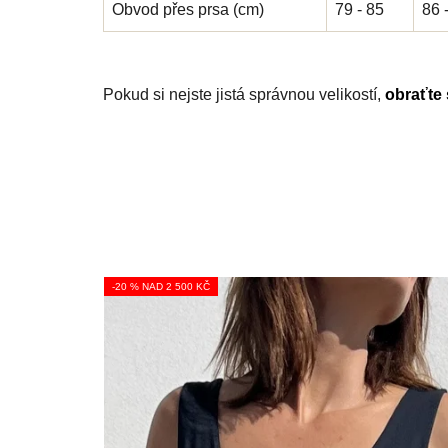
Obvod přes prsa (cm)
79 - 85
86 
Pokud si nejste jistá správnou velikostí,
obraťte
-20 % NAD 2 500 KČ