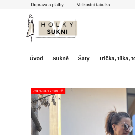
Přejít
Doprava a platby
Velikostní tabulka
na
obsah
Úvod
Sukně
Šaty
Trička, tílka, 
-20 % NAD 2 500 KČ