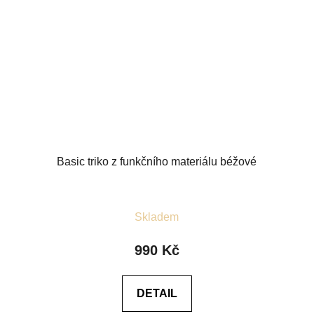
Basic triko z funkčního materiálu béžové
Průměrné
Skladem
hodnocení
produktu
990 Kč
je
5,0
DETAIL
z