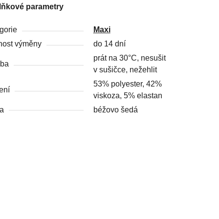
lňkové parametry
gorie
Maxi
ost výměny
do 14 dní
prát na 30°C, nesušit
žba
v sušičce, nežehlit
53% polyester, 42%
ení
viskoza, 5% elastan
a
béžovo šedá