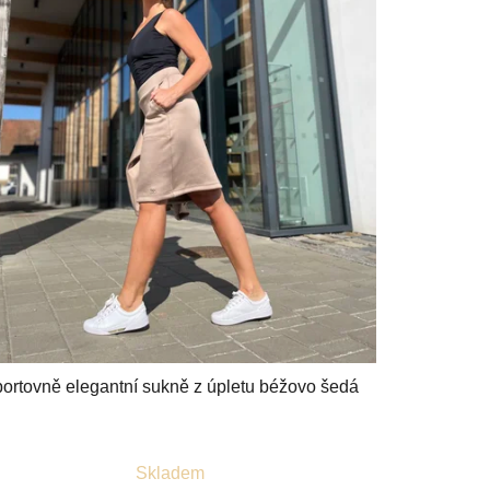
ortovně elegantní sukně z úpletu béžovo šedá
Průměrné
Skladem
hodnocení