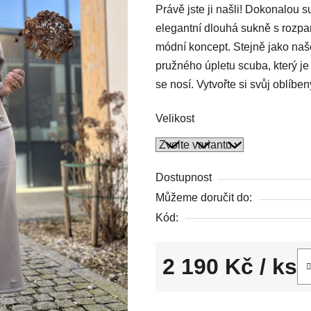
Právě jste ji našli! Dokonalou 
je
elegantní dlouhá sukně s rozp
3,9
módní koncept.
Stejně jako naše
z
pružného úpletu scuba, který je 
5
se nosí. Vytvořte si svůj oblíbe
hvězdiček.
Velikost
Dostupnost
Můžeme doručit do:
Kód:
2 190 Kč
/ ks
Měrná cena: