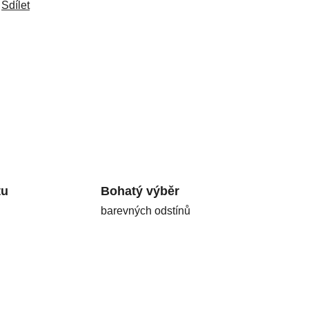
Sdílet
tu
Bohatý výběr
barevných odstínů