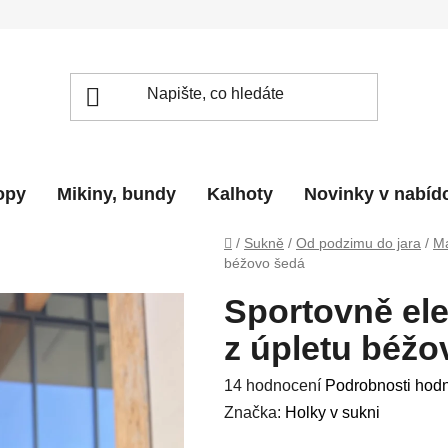
topy
Mikiny, bundy
Kalhoty
Novinky v nabíd
Domů
/
Sukně
/
Od podzimu do jara
/
Ma
béžovo šedá
Sportovně el
z úpletu béžo
Průměrné
14 hodnocení
Podrobnosti hod
hodnocení
Značka:
Holky v sukni
produktu