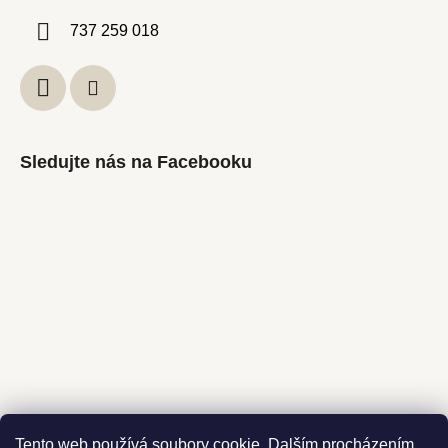
737 259 018
Sledujte nás na Facebooku
Instagram
Tento web používá soubory cookie. Dalším procházením