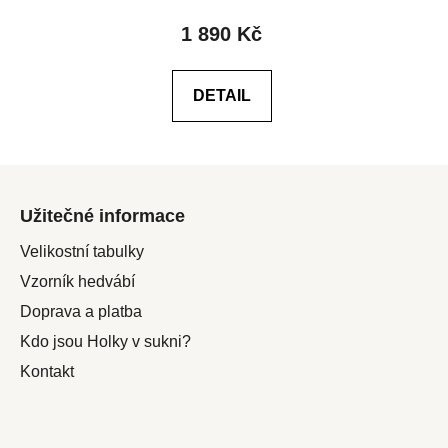
produktu
1 890 Kč
je
4,6
DETAIL
z
5
hvězdiček.
Z
á
Užitečné informace
p
a
Velikostní tabulky
t
Vzorník hedvábí
í
Doprava a platba
Kdo jsou Holky v sukni?
Kontakt