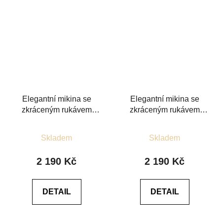
Elegantní mikina se
Elegantní mikina se
zkráceným rukávem
zkráceným rukávem
burgunda
smetanová
Průměrné
Průměrné
Skladem
Skladem
hodnocení
hodnocení
produktu
produktu
2 190 Kč
2 190 Kč
je
je
5,0
4,5
DETAIL
DETAIL
z
z
5
5