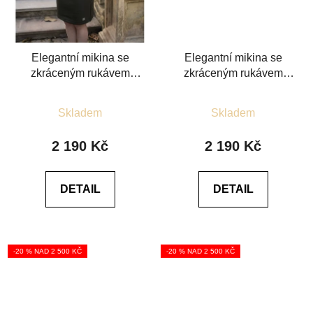
Elegantní mikina se
Elegantní mikina se
zkráceným rukávem
zkráceným rukávem
khaki
černá
Průměrné
Průměrné
Skladem
Skladem
hodnocení
hodnocení
produktu
produktu
2 190 Kč
2 190 Kč
je
je
4,4
5,0
DETAIL
DETAIL
z
z
5
5
hvězdiček.
hvězdiček.
-20 % NAD 2 500 KČ
-20 % NAD 2 500 KČ