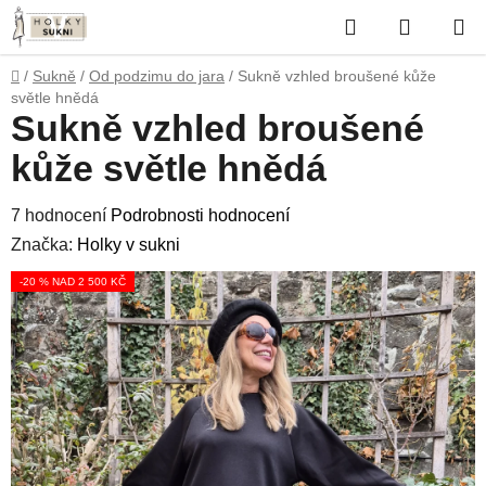
Přejít
Hledat
NÁKUP
na
obsah
KOŠÍK
Domů
/
Sukně
/
Od podzimu do jara
/
Sukně vzhled broušené kůže
světle hnědá
Sukně vzhled broušené
kůže světle hnědá
Průměrné
7 hodnocení
Podrobnosti hodnocení
hodnocení
Značka:
Holky v sukni
produktu
-20 % NAD 2 500 KČ
je
4,1
z
5
hvězdiček.