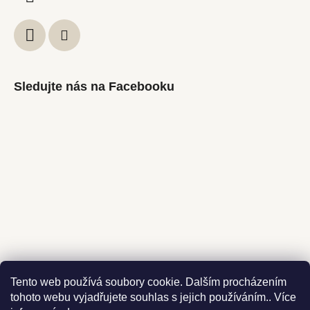
Sledujte nás na Facebooku
Instagram
Tento web používá soubory cookie. Dalším procházením
tohoto webu vyjadřujete souhlas s jejich používáním.. Více