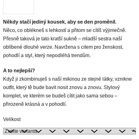
Někdy stačí jediný kousek, aby se den proměnil.
Něco, co oblékneš s lehkostí a přitom se cítíš výjimečně.
Přesně taková je tato kratší sukně – mladší sestra naší
oblíbené dlouhé verze. Navržena s citem pro ženskost,
pohodlí a styl, který nepodléhá trendům.
A to nejlepší?
Když ji zkombinuješ s naší mikinou ze stejné látky, vznikne
outfit, který tě bude bavit nosit znovu a znovu. Stylový
komplet, ve kterém se budeš cítit jako sama sebou –
přirozeně krásná a v pohodlí.
Velikost