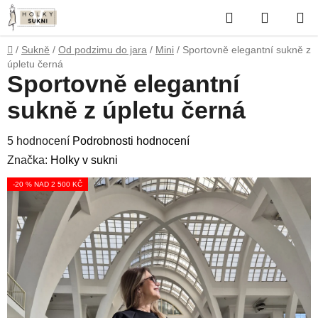
Přejít
Hledat
NÁKUP
na
obsah
KOŠÍK
Domů
/
Sukně
/
Od podzimu do jara
/
Mini
/
Sportovně elegantní sukně z
úpletu černá
Sportovně elegantní
sukně z úpletu černá
Průměrné
5 hodnocení
Podrobnosti hodnocení
hodnocení
Značka:
Holky v sukni
produktu
-20 % NAD 2 500 KČ
je
4,6
z
5
hvězdiček.