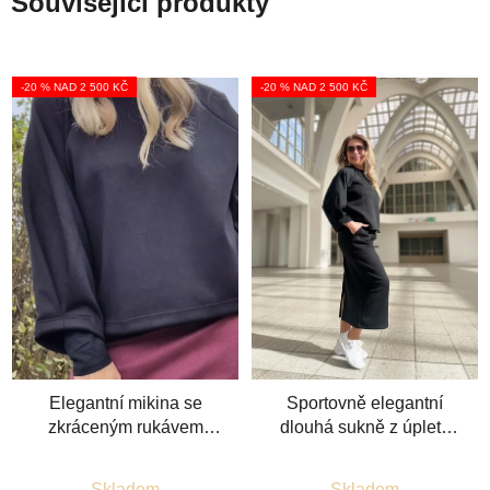
Související produkty
-20 % NAD 2 500 KČ
-20 % NAD 2 500 KČ
Elegantní mikina se
Sportovně elegantní
zkráceným rukávem
dlouhá sukně z úpletu
černá
černá
Průměrné
Průměrné
Skladem
Skladem