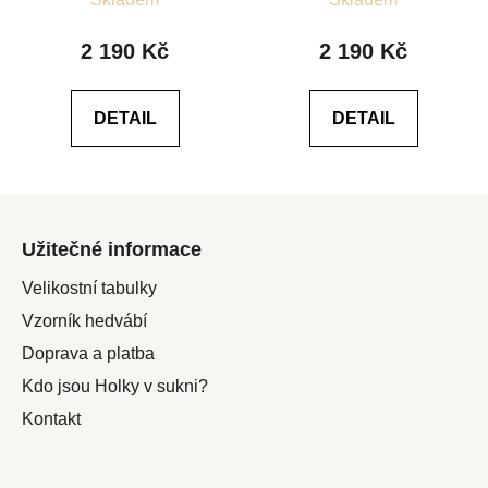
hodnocení
hodnocení
produktu
produktu
2 190 Kč
2 190 Kč
je
je
5,0
4,0
DETAIL
DETAIL
z
z
5
5
hvězdiček.
hvězdiček.
Z
á
Užitečné informace
p
a
Velikostní tabulky
t
Vzorník hedvábí
í
Doprava a platba
Kdo jsou Holky v sukni?
Kontakt